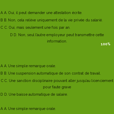
Mauvaise reponse
Bonne reponse
A
A. Oui, il peut demander une attestation écrite.
B
B. Non, cela relève uniquement de la vie privée du salarié.
C
C. Oui, mais seulement une fois par an.
D
D. Non, seul l’autre employeur peut transmettre cette
information.
100%
100%
100%
100%
100%
100%
0%
0%
0%
0%
0%
0%
0%
0%
0%
0%
0%
0%
0%
0%
0%
0%
0%
0%
Afficher l'explication
Question suivante
A
A. Une simple remarque orale.
B
B. Une suspension automatique de son contrat de travail.
C
C. Une sanction disciplinaire pouvant aller jusqu’au licenciement
pour faute grave
D
D. Une baisse automatique de salaire.
Mauvaise reponse
Bonne reponse
A
A. Une simple remarque orale.