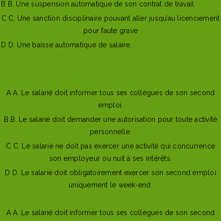
B
B. Une suspension automatique de son contrat de travail.
C
C. Une sanction disciplinaire pouvant aller jusqu’au licenciement
pour faute grave
D
D. Une baisse automatique de salaire.
Afficher l'explication
Question suivante
A
A. Le salarié doit informer tous ses collègues de son second
emploi.
B
B. Le salarié doit demander une autorisation pour toute activité
personnelle.
C
C. Le salarié ne doit pas exercer une activité qui concurrence
son employeur ou nuit à ses intérêts.
D
D. Le salarié doit obligatoirement exercer son second emploi
uniquement le week-end.
Les cookies assurent le bon fonctionnement de notre site
✖
Mauvaise reponse
Bonne reponse
Internet. En utilisant ce dernier, vous acceptez leur utilisation.
En
A
A. Le salarié doit informer tous ses collègues de son second
savoir plus