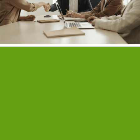
Quiz rh & vous
Un quiz par mois pour tester
vos connaissances et booster
vos compétences RH sans
pression !
QUESTION
1
/ 6
Un salarié peut-il cumuler plusieurs emplois ?