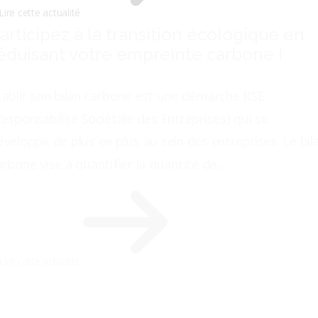
Lire cette actualité
articipez à la transition écologique en
éduisant votre empreinte carbone !
tablir son bilan carbone est une démarche RSE
Responsabilité Sociétale des Entreprises) qui se
éveloppe de plus en plus au sein des entreprises. Le bil
arbone vise à quantifier la quantité de...
Lire cette actualité
ie pro/vie perso : Comment trouver le
uste équilibre ?