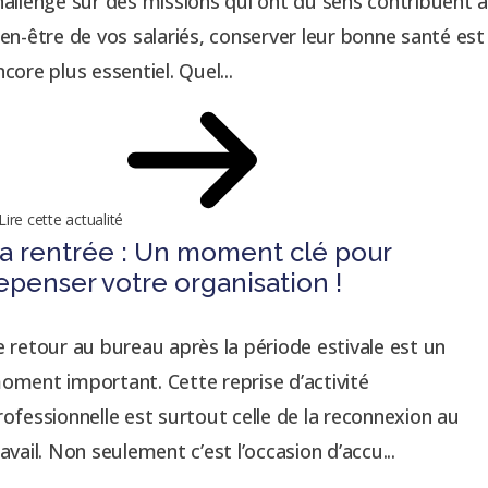
hallengé sur des missions qui ont du sens contribuent 
ien-être de vos salariés, conserver leur bonne santé est
ncore plus essentiel. Quel...
Lire cette actualité
a rentrée : Un moment clé pour
epenser votre organisation !
e retour au bureau après la période estivale est un
oment important. Cette reprise d’activité
rofessionnelle est surtout celle de la reconnexion au
ravail. Non seulement c’est l’occasion d’accu...