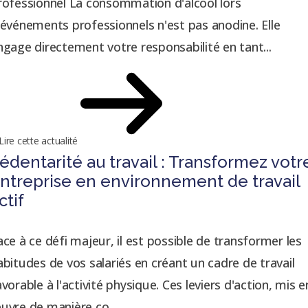
rofessionnel La consommation d'alcool lors
'événements professionnels n'est pas anodine. Elle
ngage directement votre responsabilité en tant...
Lire cette actualité
édentarité au travail : Transformez votr
ntreprise en environnement de travail
ctif
ace à ce défi majeur, il est possible de transformer les
abitudes de vos salariés en créant un cadre de travail
avorable à l'activité physique. Ces leviers d'action, mis e
uvre de manière co...