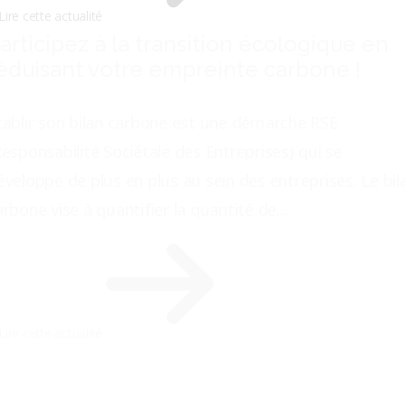
Lire cette actualité
articipez à la transition écologique en
éduisant votre empreinte carbone !
tablir son bilan carbone est une démarche RSE
Responsabilité Sociétale des Entreprises) qui se
éveloppe de plus en plus au sein des entreprises. Le bil
arbone vise à quantifier la quantité de...
Lire cette actualité
ie pro/vie perso : Comment trouver le
uste équilibre ?