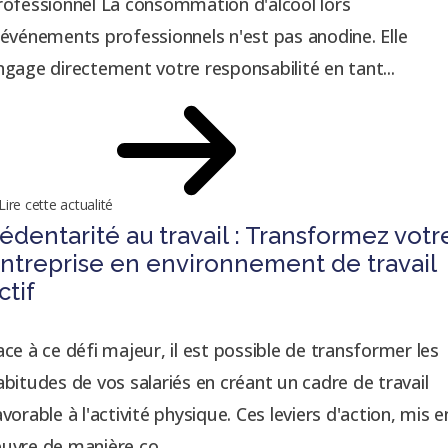
rofessionnel La consommation d'alcool lors
'événements professionnels n'est pas anodine. Elle
ngage directement votre responsabilité en tant...
Lire cette actualité
édentarité au travail : Transformez votr
ntreprise en environnement de travail
ctif
ace à ce défi majeur, il est possible de transformer les
abitudes de vos salariés en créant un cadre de travail
avorable à l'activité physique. Ces leviers d'action, mis e
uvre de manière co...