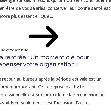
hallengé sur des missions qui ont du sens contribuent 
ien-être de vos salariés, conserver leur bonne santé est
ncore plus essentiel. Quel...
Lire cette actualité
a rentrée : Un moment clé pour
epenser votre organisation !
e retour au bureau après la période estivale est un
oment important. Cette reprise d’activité
rofessionnelle est surtout celle de la reconnexion au
ravail. Non seulement c’est l’occasion d’accu...