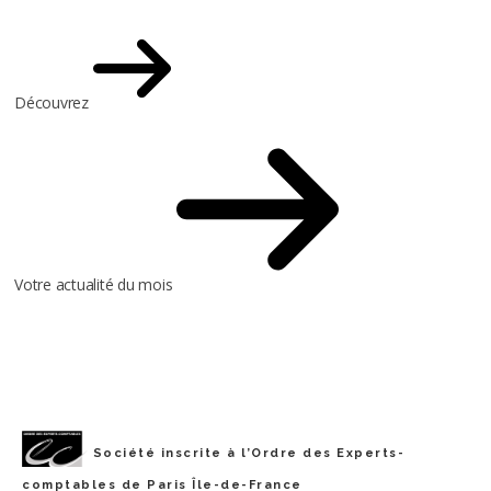
Découvrez
Votre actualité du mois
Société inscrite à l’Ordre des Experts-
comptables de Paris Île-de-France
Les cookies assurent le bon fonctionnement de notre site
✖