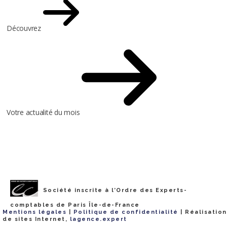
Découvrez
Votre actualité du mois
Société inscrite à l’Ordre des Experts-
comptables de Paris Île-de-France
Les cookies assurent le bon fonctionnement de notre site
✖
Mentions légales
|
Politique de confidentialité
| Réalisation
Internet. En utilisant ce dernier, vous acceptez leur utilisation.
En
de sites Internet,
lagence.expert