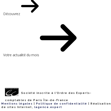
Découvrez
Votre actualité du mois
Société inscrite à l’Ordre des Experts-
comptables de Paris Île-de-France
Les cookies assurent le bon fonctionnement de notre site
✖
Mentions légales
|
Politique de confidentialité
| Réalisation
Internet. En utilisant ce dernier, vous acceptez leur utilisation.
En
de sites Internet,
lagence.expert