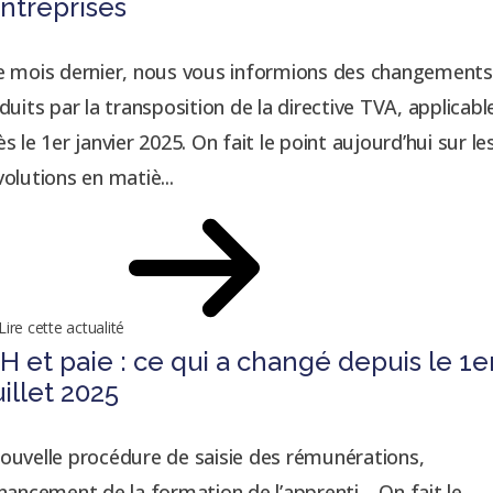
ntreprises
e mois dernier, nous vous informions des changements
nduits par la transposition de la directive TVA, applicabl
ès le 1er janvier 2025. On fait le point aujourd’hui sur le
volutions en matiè...
Lire cette actualité
H et paie : ce qui a changé depuis le 1e
uillet 2025
ouvelle procédure de saisie des rémunérations,
inancement de la formation de l’apprenti… On fait le