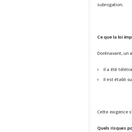
subrogation.
Ce que la loi i
Dorénavant, un ar
Il a été télét
Il est établi 
Cette exigence s
Quels risques po