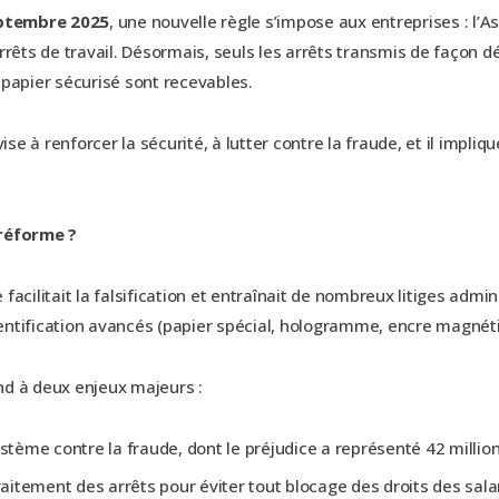
ptembre 2025
, une nouvelle règle s’impose aux entreprises : l’
rrêts de travail. Désormais, seuls les arrêts transmis de façon d
 papier sécurisé sont recevables.
se à renforcer la sécurité, à lutter contre la fraude, et il imp
réforme ?
facilitait la falsification et entraînait de nombreux litiges admi
ntification avancés (papier spécial, hologramme, encre magnétiq
d à deux enjeux majeurs :
ystème contre la fraude, dont le préjudice a représenté 42 millio
traitement des arrêts pour éviter tout blocage des droits des s