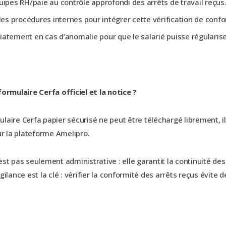
uipes RH/paie au contrôle approfondi des arrêts de travail reçus
les procédures internes pour intégrer cette vérification de confo
atement en cas d’anomalie pour que le salarié puisse régulariser
formulaire Cerfa officiel et la notice ?
laire Cerfa papier sécurisé ne peut être téléchargé librement, i
 la plateforme Amelipro.
st pas seulement administrative : elle garantit la continuité des 
gilance est la clé : vérifier la conformité des arrêts reçus évite 