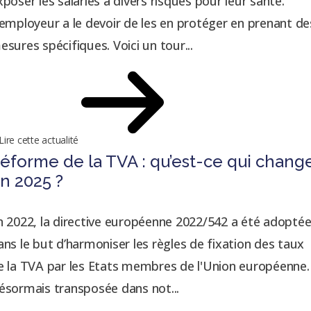
xposer les salariés à divers risques pour leur santé.
’employeur a le devoir de les en protéger en prenant de
esures spécifiques. Voici un tour...
Lire cette actualité
éforme de la TVA : qu’est-ce qui chang
n 2025 ?
n 2022, la directive européenne 2022/542 a été adopté
ans le but d’harmoniser les règles de fixation des taux
e la TVA par les Etats membres de l'Union européenne.
ésormais transposée dans not...