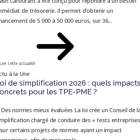
lash Carburant a été conçu pour répondre à un besoin
mmédiat de trésorerie. Il permet d’obtenir un
inancement de 5 000 à 50 000 euros, sur 36...
Lire cette actualité
ctu à la Une
oi de simplification 2026 : quels impact
oncrets pour les TPE-PME ?
. Des normes mieux évaluées La loi crée un Conseil de l
implification chargé de conduire des « tests entreprise
 sur certains projets de normes ayant un impact