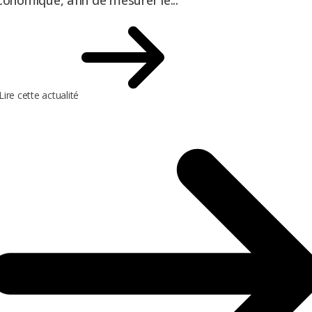
conomique, afin de mesurer le...
Lire cette actualité