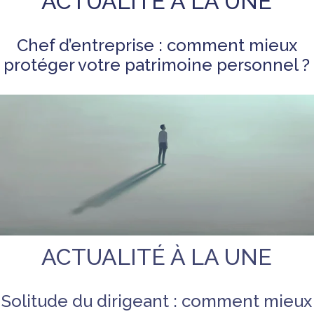
ACTUALITÉ À LA UNE
Chef d’entreprise : comment mieux
protéger votre patrimoine personnel ?
ACTUALITÉ À LA UNE
Les cookies assurent le bon fonctionnement de notre site
✖
Internet. En utilisant ce dernier, vous acceptez leur utilisation.
En
Solitude du dirigeant : comment mieux
savoir plus