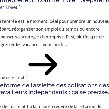
ntrepreneur : comment bien préparer l
entrée ?
a rentrée est le moment idéal pour prendre un nouvea
épart, réorganiser son emploi du temps ou encore
epenser sa stratégie d’entreprise. Et si, plutôt que de
egretter les vacances, vous profit...
Lire cette actualité
éforme de l’assiette des cotisations de
ravailleurs indépendants : ça se précise
e décret relatif à la mise en œuvre de la réforme de