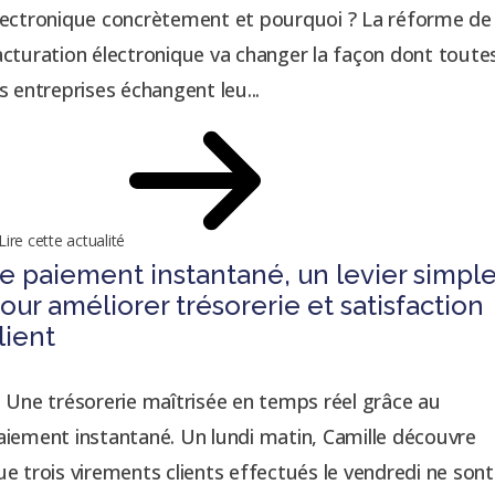
lectronique concrètement et pourquoi ? La réforme de 
acturation électronique va changer la façon dont toute
es entreprises échangent leu...
Lire cette actualité
e paiement instantané, un levier simpl
our améliorer trésorerie et satisfaction
lient
- Une trésorerie maîtrisée en temps réel grâce au
Les cookies assurent le bon fonctionnement de notre site
✖
aiement instantané. Un lundi matin, Camille découvre
Internet. En utilisant ce dernier, vous acceptez leur utilisation.
En
ue trois virements clients effectués le vendredi ne sont
savoir plus